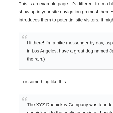
This is an example page. It’s different from a bl
show up in your site navigation (in most theme
introduces them to potential site visitors. It mig
Hi there! I’m a bike messenger by day, aspir
in Los Angeles, have a great dog named Jac
the rain.)
…or something like this:
The XYZ Doohickey Company was founded i
doohickeys to the public ever since. Loca