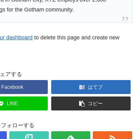
ngs for the Gotham community.
ur dashboard
to delete this page and create new
ェアする
Facebook
はてブ
LINE
コピー
aをフォローする