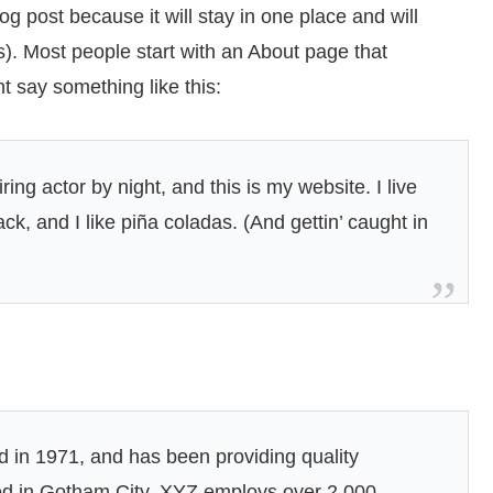
og post because it will stay in one place and will
s). Most people start with an About page that
ht say something like this:
ing actor by night, and this is my website. I live
k, and I like piña coladas. (And gettin’ caught in
n 1971, and has been providing quality
ted in Gotham City, XYZ employs over 2,000