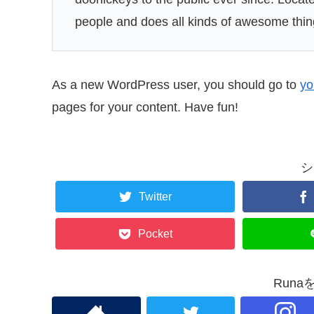
people and does all kinds of awesome thi
As a new WordPress user, you should go to
yo
pages for your content. Have fun!
シ
Twitter
Pocket
Run